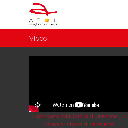
Video
Campagna pubblicitaria di Unisannio – Il
Campus Urbano di Benevento