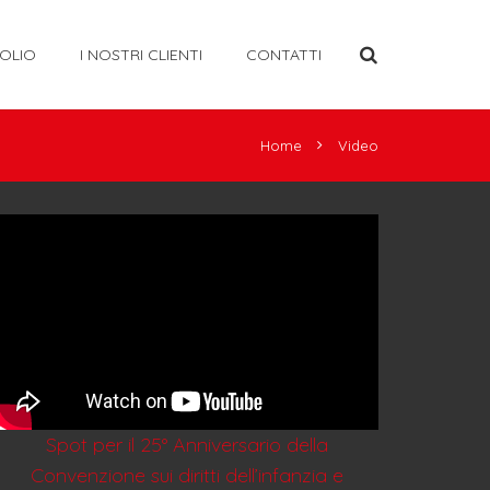
OLIO
I NOSTRI CLIENTI
CONTATTI
Home
Video
Spot per il 25° Anniversario della
Convenzione sui diritti dell’infanzia e